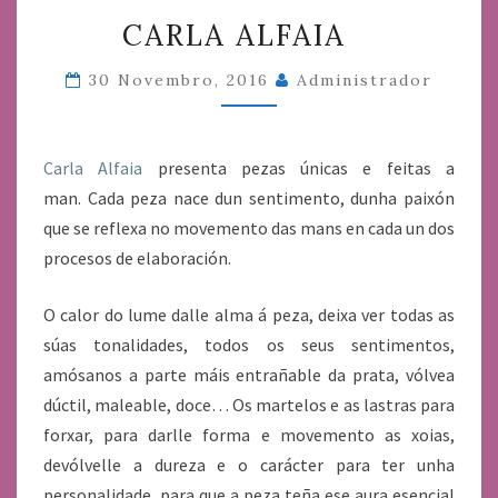
CARLA
CARLA ALFAIA
ALFAIA
30 Novembro, 2016
Administrador
Carla Alfaia
presenta pezas únicas e feitas a
man. Cada peza nace dun sentimento, dunha paixón
que se reflexa no movemento das mans en cada un dos
procesos de elaboración.
O calor do lume dalle alma á peza, deixa ver todas as
súas tonalidades, todos os seus sentimentos,
amósanos a parte máis entrañable da prata, vólvea
dúctil, maleable, doce… Os martelos e as lastras para
forxar, para darlle forma e movemento as xoias
,
devólvelle a dureza e o carácter para ter unha
personalidade, para que a peza teña ese aura esencial