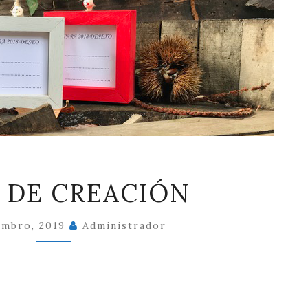
CASAL
 DE CREACIÓN
DE
CREACIÓN
embro, 2019
Administrador