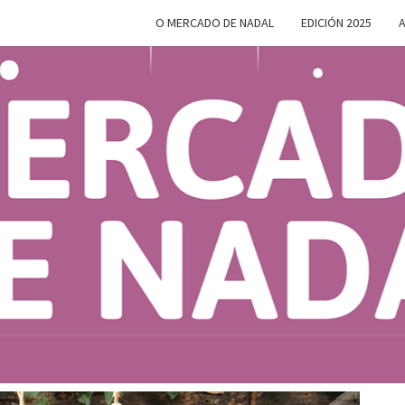
O MERCADO DE NADAL
EDICIÓN 2025
A
MERC
Do 28 De
Novembro
Ao 5 De
Xaneiro En
D
Compostela
NAD