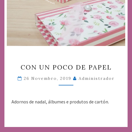
CON
CON UN POCO DE PAPEL
UN
POCO
26 Novembro, 2019
Administrador
DE
PAPEL
Adornos de nadal, álbumes e produtos de cartón.