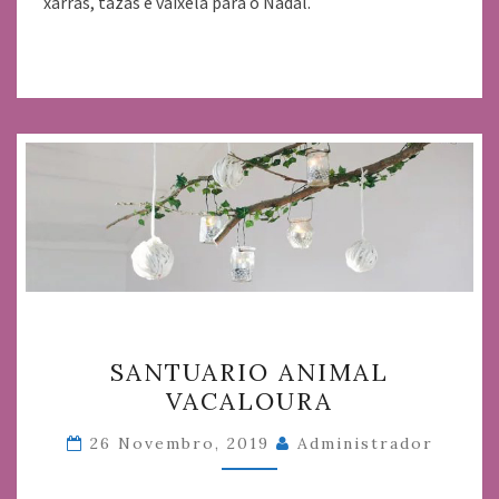
xarras, tazas e vaixela para o Nadal.
SANTUARIO
SANTUARIO ANIMAL
ANIMAL
VACALOURA
VACALOURA
26 Novembro, 2019
Administrador