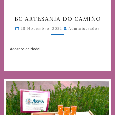
BC
BC ARTESANÍA DO CAMIÑO
ARTESANÍA
DO
29 Novembro, 2022
Administrador
CAMIÑO
Adornos de Nadal.