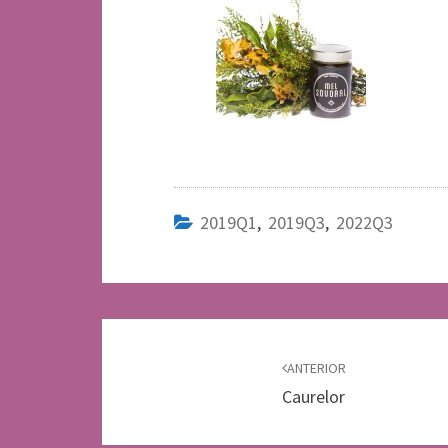
2019Q1
,
2019Q3
,
2022Q3
Navegación
de
ANTERIOR
Caurelor
entradas