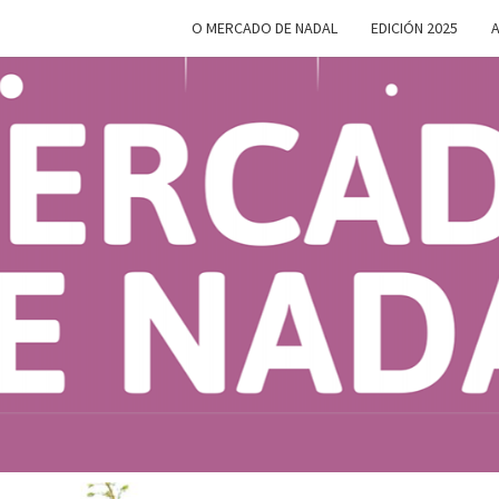
O MERCADO DE NADAL
EDICIÓN 2025
A
MERC
Do 28 De
Novembro
Ao 5 De
Xaneiro En
D
Compostela
NAD