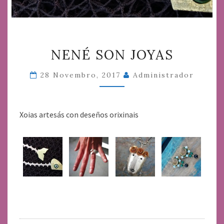
NENÉ
NENÉ SON JOYAS
SON
JOYAS
28 Novembro, 2017
Administrador
Xoias artesás con deseños orixinais