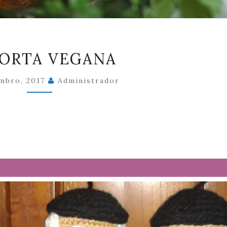
DAHORTA
ORTA VEGANA
VEGANA
mbro, 2017
Administrador