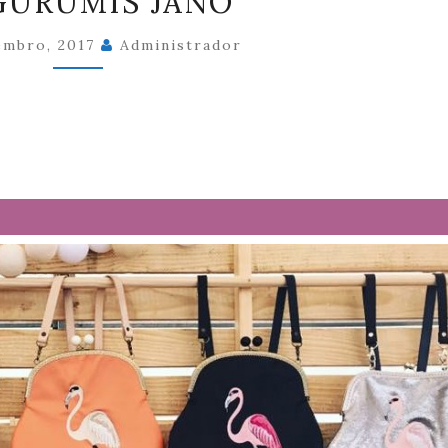
GURUMIS JANO
JANO
embro, 2017
Administrador