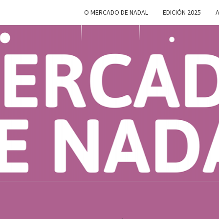
O MERCADO DE NADAL
EDICIÓN 2025
A
MERC
Do 28 De
Novembro
Ao 5 De
Xaneiro En
D
Compostela
NAD