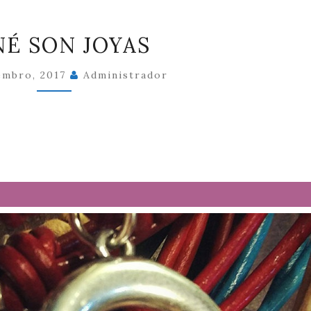
NENÉ
É SON JOYAS
SON
JOYAS
embro, 2017
Administrador