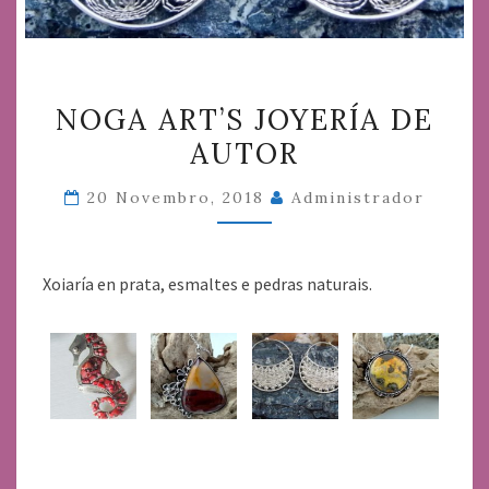
NOGA
NOGA ART’S JOYERÍA DE
ART’S
AUTOR
JOYERÍA
DE
20 Novembro, 2018
Administrador
AUTOR
Xoiaría en prata, esmaltes e pedras naturais.