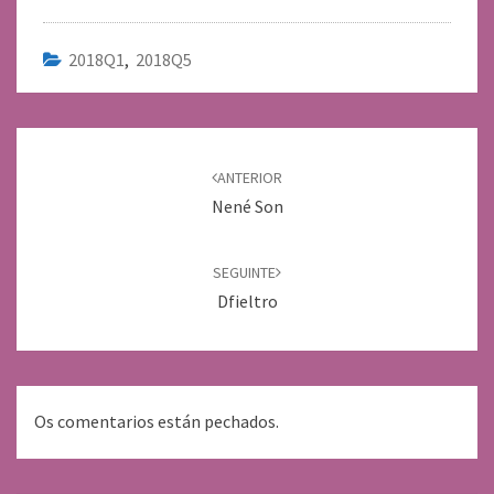
2018Q1
,
2018Q5
Navegación
de
ANTERIOR
entradas
Nené Son
SEGUINTE
Dfieltro
Os comentarios están pechados.