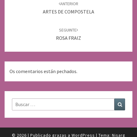
de
ANTERIOR
entradas
ARTES DE COMPOSTELA
SEGUINTE
ROSA FRAIZ
Os comentarios están pechados.
Buscar:
Buscar
© 2026
|
Publicado grazas a
WordPress
|
Tema:
Nisarg