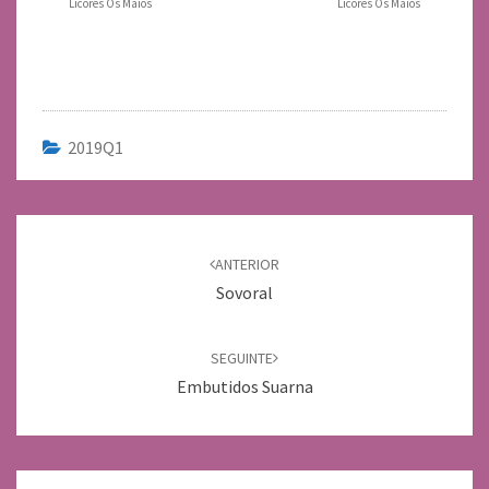
Licores Os Maios
Licores Os Maios
2019Q1
Navegación
de
ANTERIOR
entradas
Sovoral
SEGUINTE
Embutidos Suarna