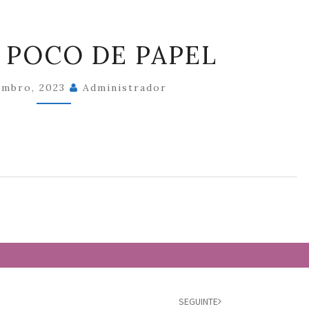
CON
 POCO DE PAPEL
UN
POCO
embro, 2023
Administrador
DE
PAPEL
SEGUINTE