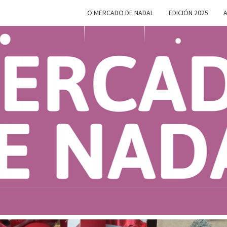
O MERCADO DE NADAL
EDICIÓN 2025
A
MERC
Do 28 De
Novembro
Ao 5 De
Xaneiro En
D
Compostela
NAD