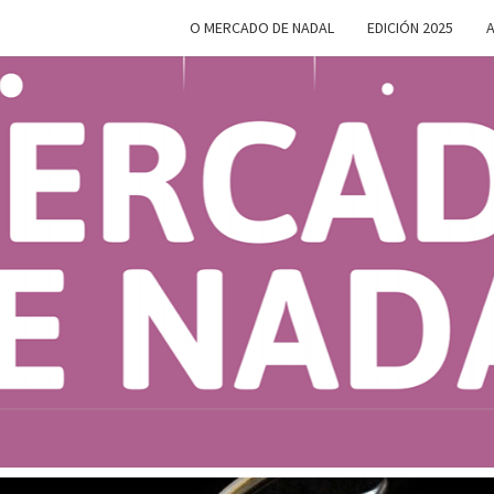
O MERCADO DE NADAL
EDICIÓN 2025
A
MERC
Do 28 De
Novembro
Ao 5 De
Xaneiro En
D
Compostela
NAD